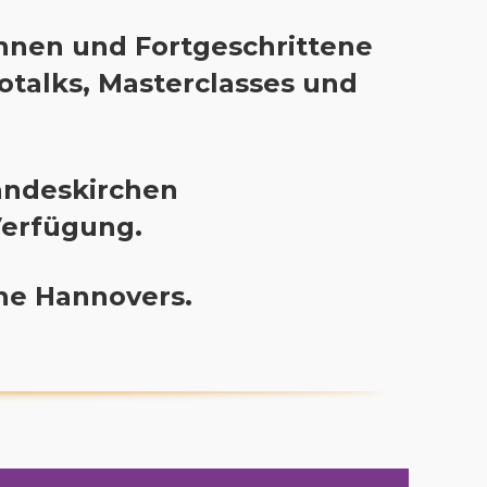
innen und Fortgeschrittene
fotalks, Masterclasses und
andeskirchen
Verfügung.
che Hannovers.