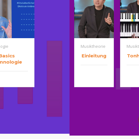
ogie
Musiktheorie
Musikt
Basics
Einleitung
Tonh
mnologie