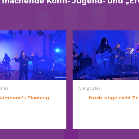
g machende Konfi- Jugend- und „E
afés
Song Cafés
Someone’s Planning
Noch lange nicht Ze