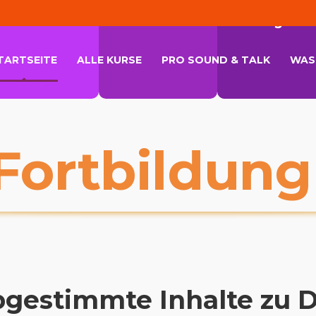
Bass
Chor
Orgel
TARTSEITE
ALLE KURSE
PRO SOUND & TALK
WAS 
Fortbildung
bgestimmte Inhalte zu D