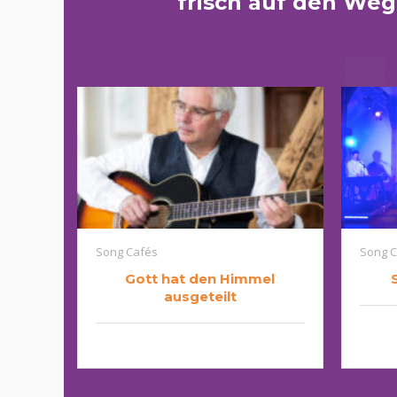
frisch auf den We
Song Cafés
Song C
Gott hat den Himmel
ausgeteilt